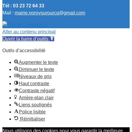
Tél : 03 23 72 64 33
Mail :
mairie.noroysurourcq@gmail.com
Aller au contenu principal
Ouvrir la barre d’outils
Outils d’accessibilité
Augmenter le texte
Diminuer le texte
Niveaux de gris
Haut contraste
Contraste négatif
Arrière-plan clair
Liens soulignés
Police lisible
Réinitialiser
Nous utilisons des cookies pour vous garantir la meilleure